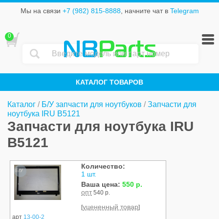
Мы на связи
+7 (982) 815-8888
, начните чат в
Telegram
0
NB
Parts
КАТАЛОГ ТОВАРОВ
Каталог
/
Б/У запчасти для ноутбуков
/
Запчасти для
ноутбукa IRU B5121
Запчасти для ноутбукa IRU
B5121
Количество:
Б/У
1 шт.
Ваша цена:
550 р.
опт
540 р.
уцененный товар
[
]
арт
13-00-2