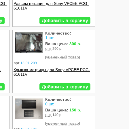
PCG-
Разъем питания для Sony VPCEE PCG-
61611V
у
Добавить в корзину
Количество:
Б/У
1 шт.
Ваша цена:
300 р.
опт
290 р.
уцененный товар
[
]
арт
13-01-209
-
Крышка матрицы для Sony VPCEE PCG-
61611V
у
Добавить в корзину
Количество:
Б/У
0 шт.
Ваша цена:
150 р.
опт
140 р.
уцененный товар
[
]