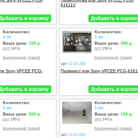
для Sony VPCEE PCG-
Термотрубка для Sony VPCEE PCG-
61611V
Добавить в корзину
Добавить в корзин
Количество:
Количество:
Б/У
1 шт.
1 шт.
Ваша цена:
150 р.
Ваша цена:
300 р.
опт
опт
140 р.
290 р.
уцененный товар
уцененный товар
[
]
[
]
арт
13-01-200
для Sony VPCEE PCG-
Палмрест для Sony VPCEE PCG-6161
Добавить в корзину
Добавить в корзин
Количество:
Количество:
Б/У
1 шт.
1 шт.
Ваша цена:
200 р.
Ваша цена:
150 р.
опт
опт
190 р.
140 р.
уцененный товар
уцененный товар
[
]
[
]
арт
13-01-204