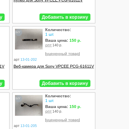
Кулер для Sony VPCEE PCG-61611V
у
Добавить в корзину
Количество:
Б/У
1 шт.
Ваша цена:
150 р.
опт
140 р.
уцененный товар
[
]
арт
13-01-202
1V
Веб-камера для Sony VPCEE PCG-61611V
у
Добавить в корзину
Количество:
Б/У
1 шт.
Ваша цена:
150 р.
опт
140 р.
уцененный товар
[
]
арт
13-01-205