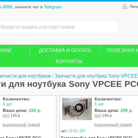
Лич
5-8888
, начните чат в
Telegram
АНИИ
ДОСТАВКА И ОПЛАТА
ПОЛЕЗНАЯ 
КОНТАКТЫ
апчасти для ноутбуков
/
Запчасти для ноутбука Sony VPCE
ти для ноутбука Sony VPCEE PC
Количество:
Количество:
Б/У
1 шт.
1 шт.
Ваша цена:
150 р.
Ваша цена:
250 р.
опт
опт
140 р.
240 р.
уцененный товар
уцененный товар
[
]
[
]
арт
13-01-197