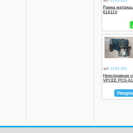
арт
13-01-210
Рамка матрицы
61611V
Б/У
арт
13-01-201
Неисправная с
VPCEE PCG-61
Уведо