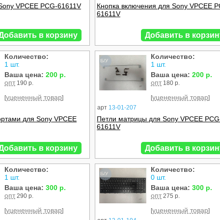
 Sony VPCEE PCG-61611V
Кнопка включения для Sony VPCEE 
61611V
Добавить в корзину
Добавить в корзин
Количество:
Количество:
Б/У
1 шт.
1 шт.
Ваша цена:
200 р.
Ваша цена:
200 р.
опт
опт
190 р.
180 р.
уцененный товар
уцененный товар
[
]
[
]
арт
13-01-207
ортами для Sony VPCEE
Петли матрицы для Sony VPCEE PCG
61611V
Добавить в корзину
Добавить в корзин
Количество:
Количество:
Б/У
1 шт.
0 шт.
Ваша цена:
300 р.
Ваша цена:
300 р.
опт
опт
290 р.
275 р.
уцененный товар
уцененный товар
[
]
[
]