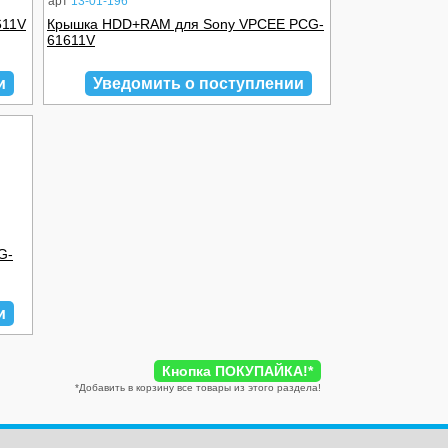
арт
13-01-196
611V
Крышка HDD+RAM для Sony VPCEE PCG-
61611V
и
Уведомить о поступлении
G-
и
Кнопка ПОКУПАЙКА!
*
*
Добавить в корзину все товары из этого раздела!