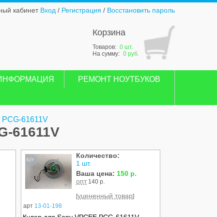
ный кабинет
Вход
/
Регистрация
/
Восстановить пароль
Корзина
Товаров:
0 шт.
На сумму:
0 руб.
ИНФОРМАЦИЯ
РЕМОНТ НОУТБУКОВ
E PCG-61611V
G-61611V
Количество:
Б/У
1 шт.
Ваша цена:
150 р.
опт
140 р.
уцененный товар
[
]
арт
13-01-198