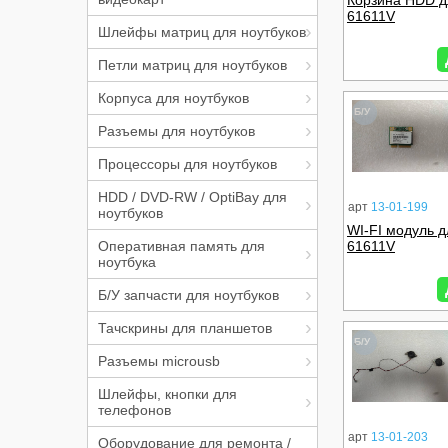
Корзина HDD 
61611V
Шлейфы матриц для ноутбуков
Петли матриц для ноутбуков
Корпуса для ноутбуков
Б/У
Разъемы для ноутбуков
Процессоры для ноутбуков
HDD / DVD-RW / OptiBay для
арт
13-01-199
ноутбуков
WI-FI модуль 
Оперативная память для
61611V
ноутбука
Б/У запчасти для ноутбуков
Тачскрины для планшетов
Б/У
Разъемы microusb
Шлейфы, кнопки для
телефонов
арт
13-01-203
Оборудование для ремонта /