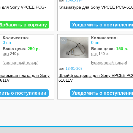
арт
13-01-194
 для Sony VPCEE PCG-
Клавиатура для Sony VPCEE PCG-61
Добавить в корзину
Уведомить о поступлени
Количество:
Количество:
Б/У
0 шт.
0 шт.
Ваша цена:
250 р.
Ваша цена:
150 р.
опт
опт
240 р.
140 р.
уцененный товар
уцененный товар
[
]
[
]
арт
13-01-208
истемная плата для Sony
Шлейф матрицы для Sony VPCEE PC
611V
61611V
мить о поступлении
Уведомить о поступлени