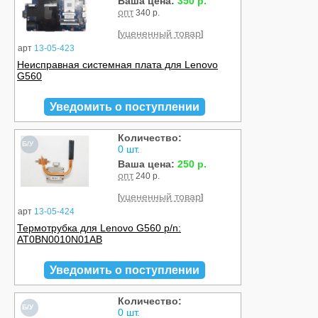
Ваша цена:
350 р.
опт
340 р.
уцененный товар
[
]
арт
13-05-423
Неисправная системная плата для Lenovo
G560
Уведомить о поступлении
Количество:
Б/У
0 шт.
Ваша цена:
250 р.
опт
240 р.
уцененный товар
[
]
арт
13-05-424
Термотрубка для Lenovo G560 p/n:
AT0BN0010N01AB
Уведомить о поступлении
Количество:
Б/У
0 шт.