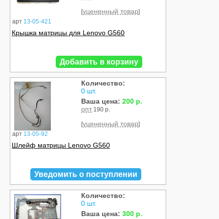
уцененный товар
[
]
арт
13-05-421
Крышка матрицы для Lenovo G560
Добавить в корзину
Количество:
Б/У
0 шт.
Ваша цена:
200 р.
опт
190 р.
уцененный товар
[
]
арт
13-05-92
Шлейф матрицы Lenovo G560
Уведомить о поступлении
Количество:
Б/У
0 шт.
Ваша цена:
300 р.