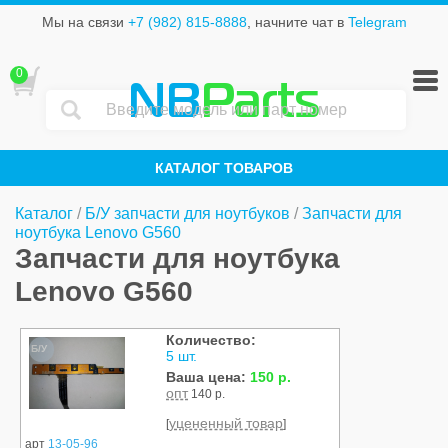
Мы на связи
+7 (982) 815-8888
, начните чат в
Telegram
0
NB
Parts
КАТАЛОГ ТОВАРОВ
Каталог
/
Б/У запчасти для ноутбуков
/
Запчасти для
ноутбука Lenovo G560
Запчасти для ноутбука
Lenovo G560
Количество:
Б/У
5 шт.
Ваша цена:
150 р.
опт
140 р.
уцененный товар
[
]
арт
13-05-96