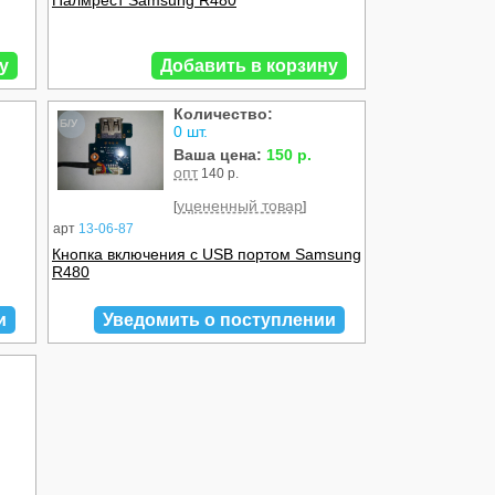
Палмрест Samsung R480
у
Добавить в корзину
Количество:
Б/У
0 шт.
Ваша цена:
150 р.
опт
140 р.
уцененный товар
[
]
арт
13-06-87
Кнопка включения с USB портом Samsung
R480
и
Уведомить о поступлении