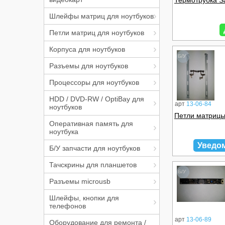
Термотрубка 
Шлейфы матриц для ноутбуков
Петли матриц для ноутбуков
Корпуса для ноутбуков
Б/У
Разъемы для ноутбуков
Процессоры для ноутбуков
HDD / DVD-RW / OptiBay для
арт
13-06-84
ноутбуков
Петли матриц
Оперативная память для
ноутбука
Уведо
Б/У запчасти для ноутбуков
Тачскрины для планшетов
Б/У
Разъемы microusb
Шлейфы, кнопки для
телефонов
арт
13-06-89
Оборудование для ремонта /