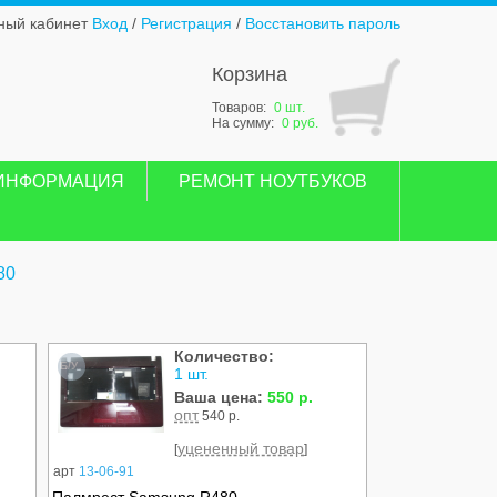
ный кабинет
Вход
/
Регистрация
/
Восстановить пароль
Корзина
Товаров:
0 шт.
На сумму:
0 руб.
ИНФОРМАЦИЯ
РЕМОНТ НОУТБУКОВ
80
Количество:
Б/У
1 шт.
Ваша цена:
550 р.
опт
540 р.
уцененный товар
[
]
арт
13-06-91