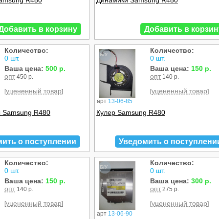
Samsung R480
Динамики Samsung R480
Добавить в корзину
Добавить в корзин
Количество:
Количество:
Б/У
0 шт.
0 шт.
Ваша цена:
500 р.
Ваша цена:
150 р.
опт
опт
450 р.
140 р.
уцененный товар
уцененный товар
[
]
[
]
арт
13-06-85
ы Samsung R480
Кулер Samsung R480
мить о поступлении
Уведомить о поступлени
Количество:
Количество:
Б/У
0 шт.
0 шт.
Ваша цена:
150 р.
Ваша цена:
300 р.
опт
опт
140 р.
275 р.
уцененный товар
уцененный товар
[
]
[
]
арт
13-06-90