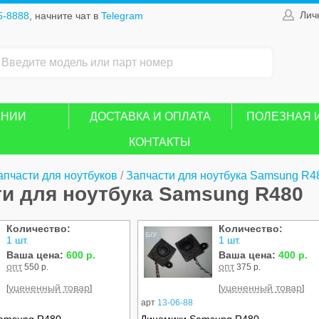
Лич
5-8888
, начните чат в
Telegram
АНИИ
ДОСТАВКА И ОПЛАТА
ПОЛЕЗНАЯ 
КОНТАКТЫ
апчасти для ноутбуков
/
Запчасти для ноутбука Samsung R4
ти для ноутбука Samsung R480
Количество:
Количество:
Б/У
1 шт.
1 шт.
Ваша цена:
600 р.
Ваша цена:
400 р.
опт
опт
550 р.
375 р.
уцененный товар
уцененный товар
[
]
[
]
арт
13-06-88