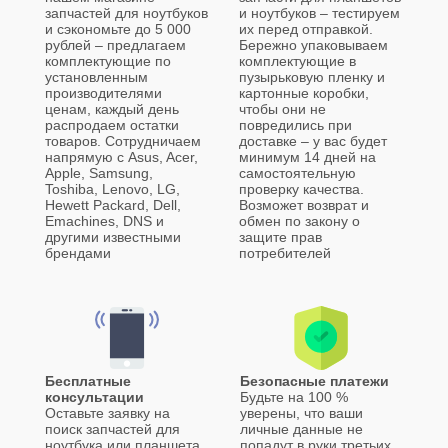
запчастей для ноутбуков
и ноутбуков – тестируем
и сэкономьте до 5 000
их перед отправкой.
рублей – предлагаем
Бережно упаковываем
комплектующие по
комплектующие в
установленным
пузырьковую пленку и
производителями
картонные коробки,
ценам, каждый день
чтобы они не
распродаем остатки
повредились при
товаров. Сотрудничаем
доставке – у вас будет
напрямую с Asus, Acer,
минимум 14 дней на
Apple, Samsung,
самостоятельную
Toshiba, Lenovo, LG,
проверку качества.
Hewett Packard, Dell,
Возможет возврат и
Emachines, DNS и
обмен по закону о
другими известными
защите прав
брендами
потребителей
Бесплатные
Безопасные платежи
консультации
Будьте на 100 %
Оставьте заявку на
уверены, что ваши
поиск запчастей для
личные данные не
ноутбука или планшета
попадут в руки третьих