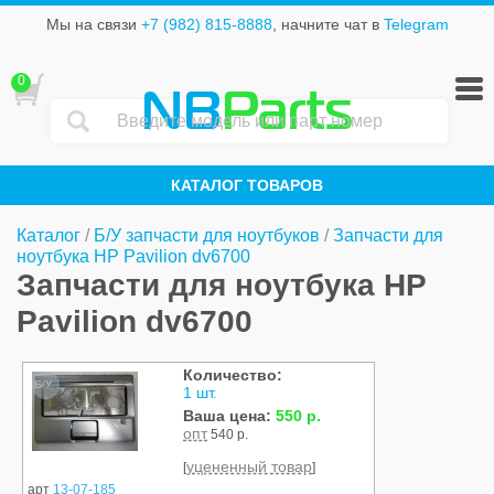
Мы на связи
+7 (982) 815-8888
, начните чат в
Telegram
0
NB
Parts
КАТАЛОГ ТОВАРОВ
Каталог
/
Б/У запчасти для ноутбуков
/
Запчасти для
ноутбука HP Pavilion dv6700
Запчасти для ноутбука HP
Pavilion dv6700
Количество:
Б/У
1 шт.
Ваша цена:
550 р.
опт
540 р.
уцененный товар
[
]
арт
13-07-185