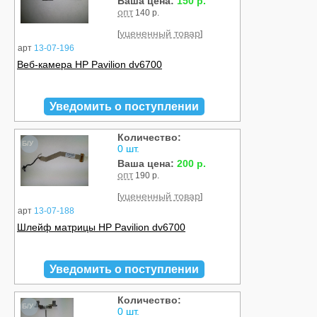
Ваша цена:
150 р.
опт
140 р.
уцененный товар
[
]
арт
13-07-196
Веб-камера HP Pavilion dv6700
Уведомить о поступлении
Количество:
Б/У
0 шт.
Ваша цена:
200 р.
опт
190 р.
уцененный товар
[
]
арт
13-07-188
Шлейф матрицы HP Pavilion dv6700
Уведомить о поступлении
Количество:
Б/У
0 шт.