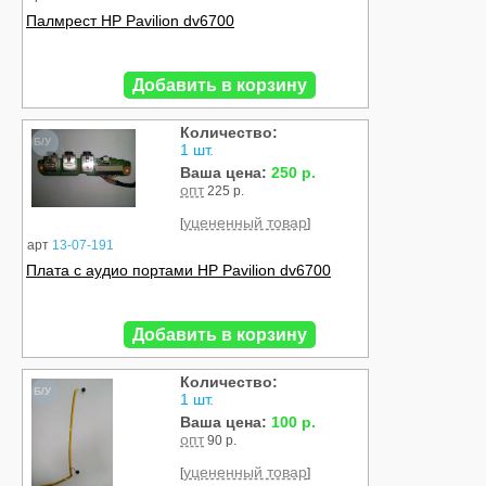
Палмрест HP Pavilion dv6700
Добавить в корзину
Количество:
Б/У
1 шт.
Ваша цена:
250 р.
опт
225 р.
уцененный товар
[
]
арт
13-07-191
Плата с аудио портами HP Pavilion dv6700
Добавить в корзину
Количество:
Б/У
1 шт.
Ваша цена:
100 р.
опт
90 р.
уцененный товар
[
]