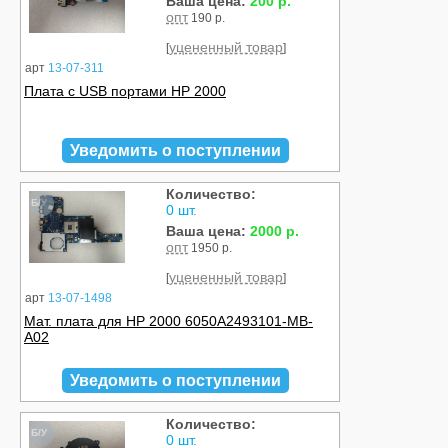
Ваша цена:
200 р.
опт
190 р.
уцененный товар
[
]
арт
13-07-311
Плата с USB портами HP 2000
Уведомить о поступлении
Количество:
Б/У
0 шт.
Ваша цена:
2000 р.
опт
1950 р.
уцененный товар
[
]
арт
13-07-1498
Мат. плата для HP 2000 6050A2493101-MB-
A02
Уведомить о поступлении
Количество:
Б/У
0 шт.