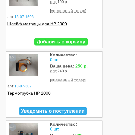
опт
190 р.
уцененный товар
[
]
арт
13-07-1503
Шлейф матрицы для HP 2000
Добавить в корзину
Количество:
Б/У
0 шт.
Ваша цена:
250 р.
опт
240 р.
уцененный товар
[
]
арт
13-07-307
Термотрубка HP 2000
Уведомить о поступлении
Количество:
Б/У
0 шт.