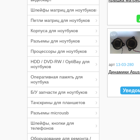
Крышка матриц
Шлейфы матриц для ноутбуков
Петли матриц для ноутбуков
Корпуса для ноутбуков
Б/У
Разъемы для ноутбуков
Процессоры для ноутбуков
HDD / DVD-RW / OptiBay для
арт
13-03-280
ноутбуков
Динамики Asus
Оперативная память для
ноутбука
Уведо
Б/У запчасти для ноутбуков
Тачскрины для планшетов
Разъемы microusb
Шлейфы, кнопки для
телефонов
Оборудование для ремонта /