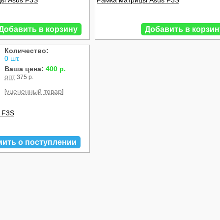
ы Asus F3S
Рамка матрицы Asus F3S
Добавить в корзину
Добавить в корзин
Количество:
0 шт.
Ваша цена:
400 р.
опт
375 р.
уцененный товар
[
]
 F3S
мить о поступлении