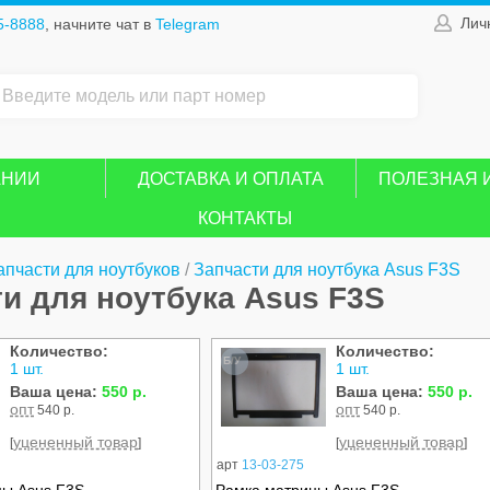
Лич
5-8888
, начните чат в
Telegram
АНИИ
ДОСТАВКА И ОПЛАТА
ПОЛЕЗНАЯ 
КОНТАКТЫ
апчасти для ноутбуков
/
Запчасти для ноутбука Asus F3S
и для ноутбука Asus F3S
Количество:
Количество:
Б/У
1 шт.
1 шт.
Ваша цена:
550 р.
Ваша цена:
550 р.
опт
опт
540 р.
540 р.
уцененный товар
уцененный товар
[
]
[
]
арт
13-03-275