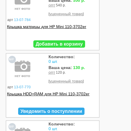
Ваша цена:
550 р.
опт
540 р.
уцененный товар
[
]
арт
13-07-784
Крышка матрицы для HP Mini 110-3702er
Добавить в корзину
Количество:
Б/У
0 шт.
Ваша цена:
130 р.
опт
120 р.
уцененный товар
[
]
арт
13-07-770
Крышка HDD+RAM для HP Mini 110-3702er
Уведомить о поступлении
Количество:
Б/У
0 шт.