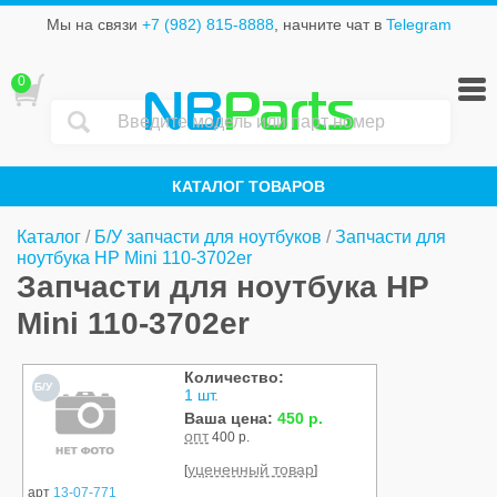
Мы на связи
+7 (982) 815-8888
, начните чат в
Telegram
0
NB
Parts
КАТАЛОГ ТОВАРОВ
Каталог
/
Б/У запчасти для ноутбуков
/
Запчасти для
ноутбука HP Mini 110-3702er
Запчасти для ноутбука HP
Mini 110-3702er
Количество:
Б/У
1 шт.
Ваша цена:
450 р.
опт
400 р.
уцененный товар
[
]
арт
13-07-771