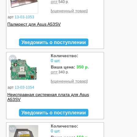
опт
540 р.
уцененный товар
[
]
арт
13-03-1053
Палмрест для Asus A53SV
Уведомить о поступлении
Количество:
Б/У
0 шт.
Ваша цена:
350 р.
опт
340 р.
уцененный товар
[
]
арт
13-03-1054
Неисправная системная плата для Asus
A53SV
Уведомить о поступлении
Количество:
Б/У
0 шт.