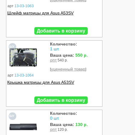
[
]
арт
13-03-1063
Шлейф матрицы для Asus A53SV
Добавить в корзину
Количество:
Б/У
1 шт.
Ваша цена:
550 р.
опт
540 р.
уцененный товар
[
]
арт
13-03-1064
Крышка матрицы для Asus A53SV
Добавить в корзину
Количество:
Б/У
0 шт.
Ваша цена:
130 р.
опт
120 р.