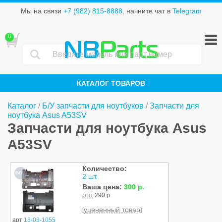
Мы на связи
+7 (982) 815-8888
, начните чат в
Telegram
0
NB
Parts
КАТАЛОГ ТОВАРОВ
Каталог
/
Б/У запчасти для ноутбуков
/
Запчасти для
ноутбука Asus A53SV
Запчасти для ноутбука Asus
A53SV
Количество:
Б/У
2 шт.
Ваша цена:
300 р.
опт
290 р.
уцененный товар
[
]
арт
13-03-1055