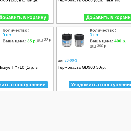
900 (1гр, в шприце)
Термопаста GD66 (0,3г. пакетик)
Добавить в корзину
Добавить в корзин
Количество:
Количество:
0 шт.
0 шт.
опт
32 р.
Ваша цена:
35 р.
Ваша цена:
400 р.
опт
390 р.
арт
20-00-3
nziye HY710 (1гр. в
Термопаста GD900 30гр.
мить о поступлении
Уведомить о поступлени