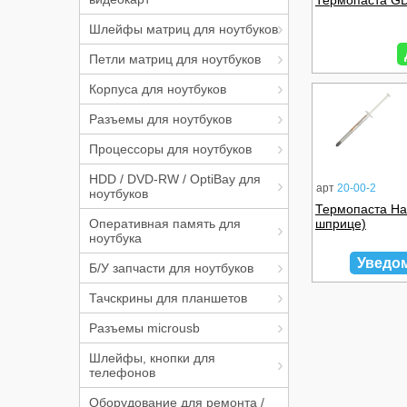
Термопаста GD
Шлейфы матриц для ноутбуков
Петли матриц для ноутбуков
Корпуса для ноутбуков
Разъемы для ноутбуков
Процессоры для ноутбуков
HDD / DVD-RW / OptiBay для
арт
20-00-2
ноутбуков
Термопаста Hal
Оперативная память для
шприце)
ноутбука
Уведо
Б/У запчасти для ноутбуков
Тачскрины для планшетов
Разъемы microusb
Шлейфы, кнопки для
телефонов
Оборудование для ремонта /