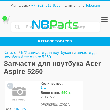
Мы на связи
+7 (982) 815-8888
, начните чат в
Telegram
0
NB
Parts
КАТАЛОГ ТОВАРОВ
Каталог
/
Б/У запчасти для ноутбуков
/
Запчасти для
ноутбука Acer Aspire 5250
Запчасти для ноутбука Acer
Aspire 5250
Количество:
Б/У
1 шт.
Ваша цена:
550 р.
опт
540 р.
уцененный товар
[
]
арт
13-02-635