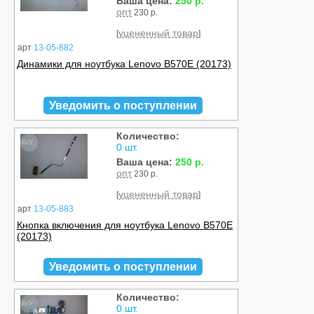
Ваша цена:
250 р.
опт
230 р.
уцененный товар
[
]
арт
13-05-882
Динамики для ноутбука Lenovo B570E (20173)
Уведомить о поступлении
Количество:
Б/У
0 шт.
Ваша цена:
250 р.
опт
230 р.
уцененный товар
[
]
арт
13-05-883
Кнопка включения для ноутбука Lenovo B570E
(20173)
Уведомить о поступлении
Количество:
Б/У
0 шт.