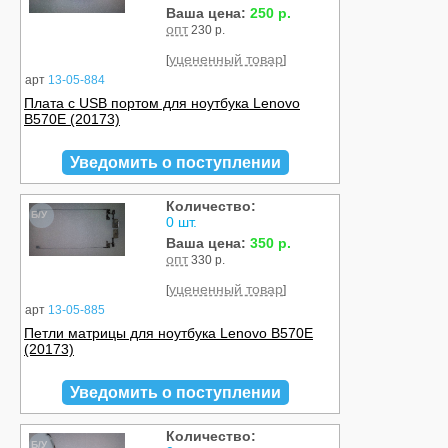
Ваша цена:
250 р.
опт
230 р.
уцененный товар
[
]
арт
13-05-884
Плата с USB портом для ноутбука Lenovo
B570E (20173)
Уведомить о поступлении
Количество:
Б/У
0 шт.
Ваша цена:
350 р.
опт
330 р.
уцененный товар
[
]
арт
13-05-885
Петли матрицы для ноутбука Lenovo B570E
(20173)
Уведомить о поступлении
Количество:
Б/У