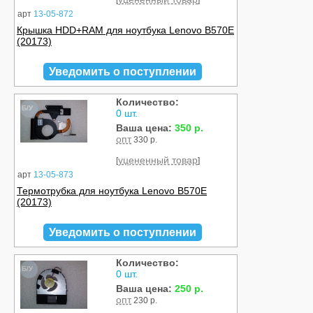
[
]
арт
13-05-872
Крышка HDD+RAM для ноутбука Lenovo B570E
(20173)
Уведомить о поступлении
Количество:
Б/У
0 шт.
Ваша цена:
350 р.
опт
330 р.
уцененный товар
[
]
арт
13-05-873
Термотрубка для ноутбука Lenovo B570E
(20173)
Уведомить о поступлении
Количество:
Б/У
0 шт.
Ваша цена:
250 р.
опт
230 р.