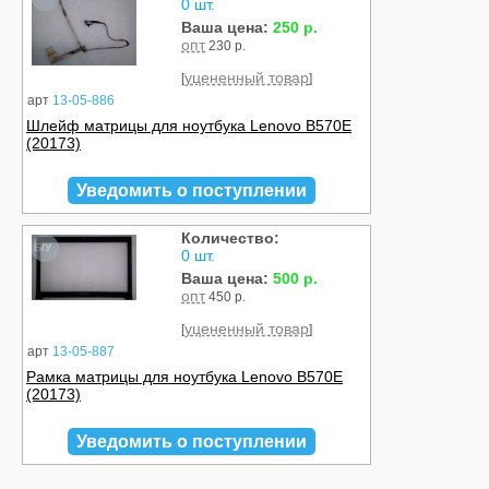
0 шт.
Ваша цена:
250 р.
опт
230 р.
уцененный товар
[
]
арт
13-05-886
Шлейф матрицы для ноутбука Lenovo B570E
(20173)
Уведомить о поступлении
Количество:
Б/У
0 шт.
Ваша цена:
500 р.
опт
450 р.
уцененный товар
[
]
арт
13-05-887
Рамка матрицы для ноутбука Lenovo B570E
(20173)
Уведомить о поступлении