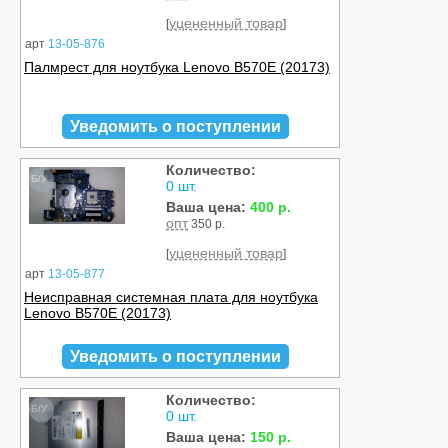
уцененный товар
[
]
арт
13-05-876
Палмрест для ноутбука Lenovo B570E (20173)
Уведомить о поступлении
Количество:
Б/У
0 шт.
Ваша цена:
400 р.
опт
350 р.
уцененный товар
[
]
арт
13-05-877
Неисправная системная плата для ноутбука
Lenovo B570E (20173)
Уведомить о поступлении
Количество:
Б/У
0 шт.
Ваша цена:
150 р.