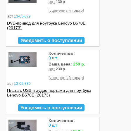
опт
130 р.
уцененный товар
[
]
арт
13-05-879
DVD-привод для ноутбука Lenovo B570E
(20173)
Уведомить о поступлении
Количество:
Б/У
0 шт.
Ваша цена:
250 р.
опт
230 р.
уцененный товар
[
]
арт
13-05-880
Плата с USB и аудио портами для ноутбука
Lenovo B570E (20173)
Уведомить о поступлении
Количество:
Б/У
0 шт.