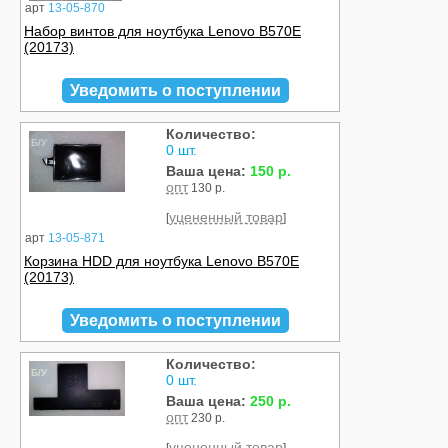
арт
13-05-870
Набор винтов для ноутбука Lenovo B570E
(20173)
Уведомить о поступлении
Количество:
Б/У
0 шт.
Ваша цена:
150 р.
опт
130 р.
уцененный товар
[
]
арт
13-05-871
Корзина HDD для ноутбука Lenovo B570E
(20173)
Уведомить о поступлении
Количество:
Б/У
0 шт.
Ваша цена:
250 р.
опт
230 р.
уцененный товар