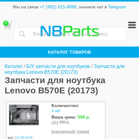
Мы на связи
+7 (982) 815-8888
, начните чат в
Telegram
0
NB
Parts
КАТАЛОГ ТОВАРОВ
Каталог
/
Б/У запчасти для ноутбуков
/
Запчасти для
ноутбука Lenovo B570E (20173)
Запчасти для ноутбука
Lenovo B570E (20173)
Количество:
Б/У
1 шт.
Ваша цена:
500 р.
опт
450 р.
уцененный товар
[
]
арт
13-05-878