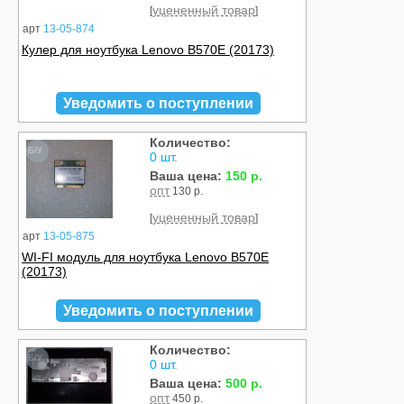
уцененный товар
[
]
арт
13-05-874
Кулер для ноутбука Lenovo B570E (20173)
Уведомить о поступлении
Количество:
Б/У
0 шт.
Ваша цена:
150 р.
опт
130 р.
уцененный товар
[
]
арт
13-05-875
WI-FI модуль для ноутбука Lenovo B570E
(20173)
Уведомить о поступлении
Количество:
Б/У
0 шт.
Ваша цена:
500 р.
опт
450 р.