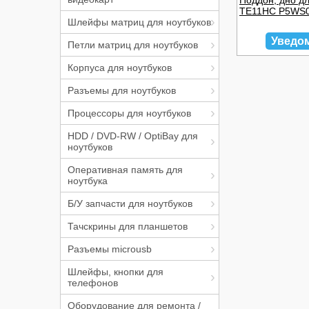
Поддон, дно дл
TE11HC P5WS
Шлейфы матриц для ноутбуков
Уведо
Петли матриц для ноутбуков
Корпуса для ноутбуков
Разъемы для ноутбуков
Процессоры для ноутбуков
HDD / DVD-RW / OptiBay для
ноутбуков
Оперативная память для
ноутбука
Б/У запчасти для ноутбуков
Тачскрины для планшетов
Разъемы microusb
Шлейфы, кнопки для
телефонов
Оборудование для ремонта /