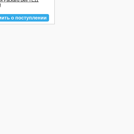
я Packard Bell TE11
0
мить о поступлении