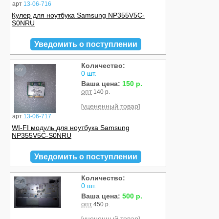
арт
13-06-716
Кулер для ноутбука Samsung NP355V5C-
S0NRU
Уведомить о поступлении
Количество:
Б/У
0 шт.
Ваша цена:
150 р.
опт
140 р.
уцененный товар
[
]
арт
13-06-717
WI-FI модуль для ноутбука Samsung
NP355V5C-S0NRU
Уведомить о поступлении
Количество:
Б/У
0 шт.
Ваша цена:
500 р.
опт
450 р.
уцененный товар