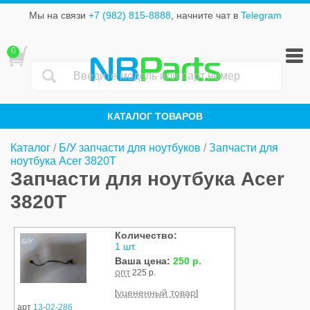
Мы на связи
+7 (982) 815-8888
, начните чат в
Telegram
0
NB
Parts
КАТАЛОГ ТОВАРОВ
Каталог
/
Б/У запчасти для ноутбуков
/
Запчасти для
ноутбука Acer 3820T
Запчасти для ноутбука Acer
3820T
Количество:
Б/У
1 шт.
Ваша цена:
250 р.
опт
225 р.
уцененный товар
[
]
арт
13-02-286