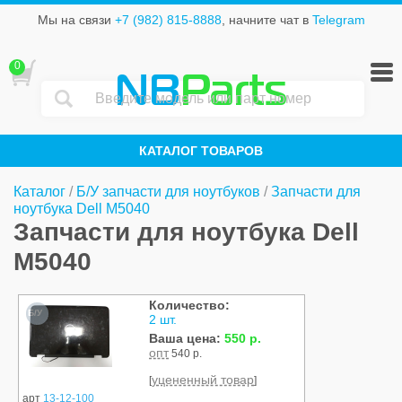
Мы на связи
+7 (982) 815-8888
, начните чат в
Telegram
0
NB
Parts
КАТАЛОГ ТОВАРОВ
Каталог
/
Б/У запчасти для ноутбуков
/
Запчасти для
ноутбука Dell M5040
Запчасти для ноутбука Dell
M5040
Количество:
Б/У
2 шт.
Ваша цена:
550 р.
опт
540 р.
уцененный товар
[
]
арт
13-12-100