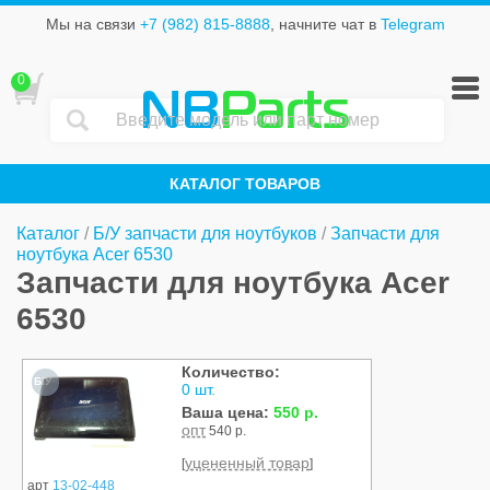
Мы на связи
+7 (982) 815-8888
, начните чат в
Telegram
0
NB
Parts
КАТАЛОГ ТОВАРОВ
Каталог
/
Б/У запчасти для ноутбуков
/
Запчасти для
ноутбука Acer 6530
Запчасти для ноутбука Acer
6530
Количество:
Б/У
0 шт.
Ваша цена:
550 р.
опт
540 р.
уцененный товар
[
]
арт
13-02-448