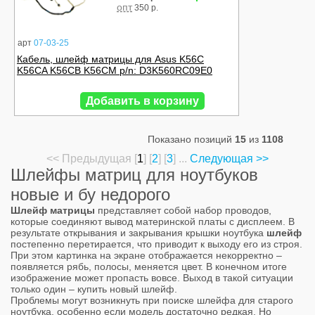
опт
350 р.
арт
07-03-25
Кабель, шлейф матрицы для Asus K56C
K56CA K56CB K56CM p/n: D3K560RC09E0
Добавить в корзину
Показано позиций
15
из
1108
<< Предыдущая [
1
] [
2
] [
3
] ...
Следующая >>
Шлейфы матриц для ноутбуков
новые и бу недорого
Шлейф матрицы
представляет собой набор проводов,
которые соединяют вывод материнской платы с дисплеем. В
результате открывания и закрывания крышки ноутбука
шлейф
постепенно перетирается, что приводит к выходу его из строя.
При этом картинка на экране отображается некорректно –
появляется рябь, полосы, меняется цвет. В конечном итоге
изображение может пропасть вовсе. Выход в такой ситуации
только один – купить новый шлейф.
Проблемы могут возникнуть при поиске шлейфа для старого
ноутбука, особенно если модель достаточно редкая. Но