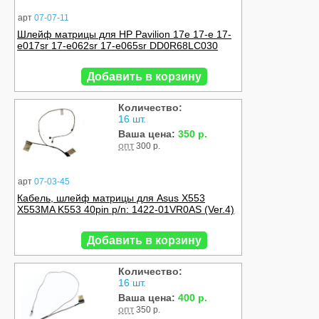
арт
07-07-11
Шлейф матрицы для HP Pavilion 17e 17-e 17-
e017sr 17-e062sr 17-e065sr DD0R68LC030
Добавить в корзину
Количество:
16 шт.
Ваша цена:
350 р.
опт
300 р.
арт
07-03-45
Кабель, шлейф матрицы для Asus X553
X553MA K553 40pin p/n: 1422-01VR0AS (Ver.4)
Добавить в корзину
Количество:
16 шт.
Ваша цена:
400 р.
опт
350 р.