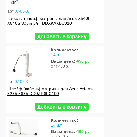
арт
07-03-37
Кабель, шлейф матрицы для Asus X540L
X540S 30pin p/n: DDXKAKLC020
Добавить в корзину
Количество:
14 шт.
Ваша цена:
450 р.
опт
400 р.
арт
07-02-3
Шлейф (кабель) матрицы для Acer Extensa
5235 5635 DD0ZR6LC100
Добавить в корзину
Количество:
14 шт.
Ваша цена:
400 р.
опт
350 р.