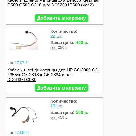
Кабель, шлейф матрицы для Lenovo IdeaPad
G500 G505 G510 p/n: DC02001PS00 (Ver.2)
Добавить в корзину
Количество:
22 шт.
Ваша цена:
400 р.
опт
350 р.
арт
07-07-3
Кабель, шлейф матрицы для HP G6-2000 G6-
2355sr G6-2318sr G6-2364sr p/n:
DD0R36LC030
Добавить в корзину
Количество:
19 шт.
Ваша цена:
500 р.
опт
450 р.
арт
07-06-21