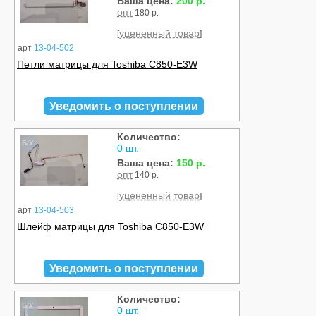
Ваша цена:
200 р.
опт
180 р.
уцененный товар
[
]
арт
13-04-502
Петли матрицы для Toshiba C850-E3W
Уведомить о поступлении
Количество:
Б/У
0 шт.
Ваша цена:
150 р.
опт
140 р.
уцененный товар
[
]
арт
13-04-503
Шлейф матрицы для Toshiba C850-E3W
Уведомить о поступлении
Количество:
Б/У
0 шт.