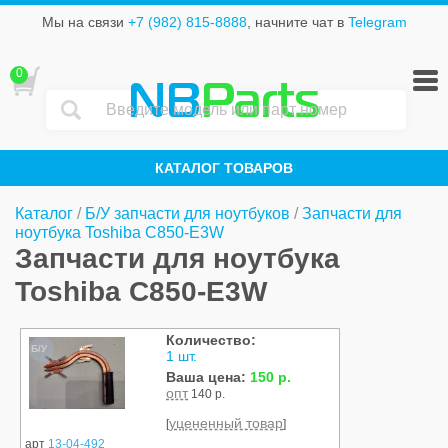
Мы на связи
+7 (982) 815-8888
, начните чат в
Telegram
0
NB
Parts
КАТАЛОГ ТОВАРОВ
Каталог
/
Б/У запчасти для ноутбуков
/
Запчасти для
ноутбука Toshiba C850-E3W
Запчасти для ноутбука
Toshiba C850-E3W
Количество:
Б/У
1 шт.
Ваша цена:
150 р.
опт
140 р.
уцененный товар
[
]
арт
13-04-492