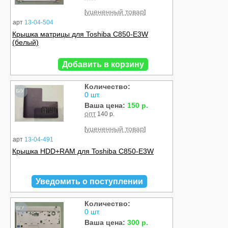
уцененный товар
[
]
арт
13-04-504
Крышка матрицы для Toshiba C850-E3W
(белый)
Добавить в корзину
Количество:
Б/У
0 шт.
Ваша цена:
150 р.
опт
140 р.
уцененный товар
[
]
арт
13-04-491
Крышка HDD+RAM для Toshiba C850-E3W
Уведомить о поступлении
Количество:
Б/У
0 шт.
Ваша цена:
300 р.