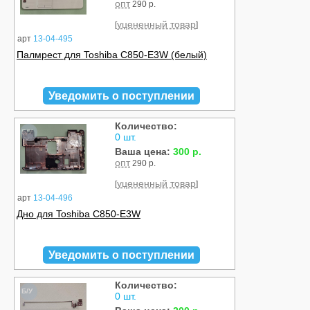
опт
290 р.
уцененный товар
[
]
арт
13-04-495
Палмрест для Toshiba C850-E3W (белый)
Уведомить о поступлении
Количество:
Б/У
0 шт.
Ваша цена:
300 р.
опт
290 р.
уцененный товар
[
]
арт
13-04-496
Дно для Toshiba C850-E3W
Уведомить о поступлении
Количество:
Б/У
0 шт.