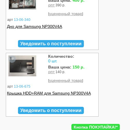
Ваша цена:
400 р.
опт
390 р.
уцененный товар
[
]
арт
13-06-340
Дно для Samsung NP300V4A
Уведомить о поступлении
Количество:
Б/У
0 шт.
Ваша цена:
150 р.
опт
140 р.
уцененный товар
[
]
арт
13-06-675
Крышка HDD+RAM для Samsung NP300V4A
Уведомить о поступлении
Кнопка ПОКУПАЙКА!
*