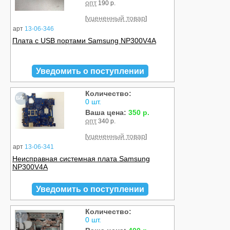
опт
190 р.
уцененный товар
[
]
арт
13-06-346
Плата с USB портами Samsung NP300V4A
Уведомить о поступлении
Количество:
Б/У
0 шт.
Ваша цена:
350 р.
опт
340 р.
уцененный товар
[
]
арт
13-06-341
Неисправная системная плата Samsung
NP300V4A
Уведомить о поступлении
Количество:
Б/У
0 шт.