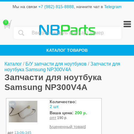
Мы на связи
+7 (982) 815-8888
, начните чат в
Telegram
0
NB
Parts
КАТАЛОГ ТОВАРОВ
Каталог
/
Б/У запчасти для ноутбуков
/
Запчасти для
ноутбука Samsung NP300V4A
Запчасти для ноутбука
Samsung NP300V4A
Количество:
Б/У
2 шт.
Ваша цена:
200 р.
опт
190 р.
уцененный товар
[
]
арт
13-06-345