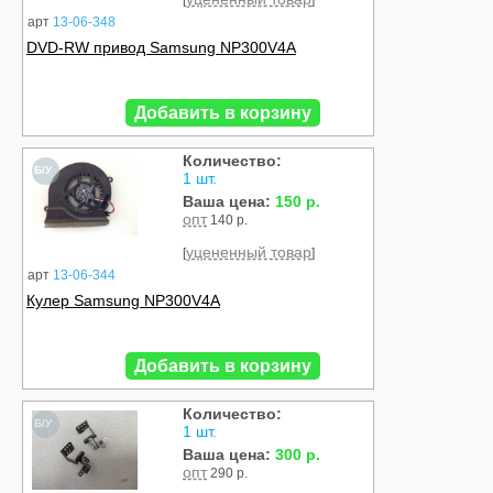
[
]
арт
13-06-348
DVD-RW привод Samsung NP300V4A
Добавить в корзину
Количество:
Б/У
1 шт.
Ваша цена:
150 р.
опт
140 р.
уцененный товар
[
]
арт
13-06-344
Кулер Samsung NP300V4A
Добавить в корзину
Количество:
Б/У
1 шт.
Ваша цена:
300 р.
опт
290 р.