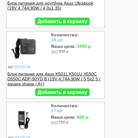
Блок питания для ноутбука Asus Ultrabook
(19V 4.74A 90W / 4,0x1,35)
Добавить в корзину
Количество:
18 шт.
Ваша цена:
1000 р.
опт
950 р.
арт
03-03-34
Блок питания для Asus K501L K501U X550C
D550C ADP-90YD B (19V 4.74A 90W / 5,5x2,5 /
square shape / A+)
Добавить в корзину
Количество:
17 шт.
Ваша цена:
600 р.
опт
550 р.
арт
03-03-10