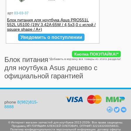
арт
03-03-37
Блок питания для ноутбука Asus PRO551L
552L U5100 (19V 3.42A 65W / 4,5x3,0 с иглой /
square shape / A+)
Уведомить о поступлении
Кнопка ПОКУПАЙКА!
*
Блок питания
*
Добавить в корзину все товары из этого раздела!
для ноутбука Asus дешево с
официальной гарантией
phone
8(982)815-
8888
© Интернет магазин запчастей для ноутбуков 2013-2026г. Все права защищены.
Продавец ИП ГОРЯШИН АЛЕКСЕЙ ОЛЕГОВИЧ, ОГРНИП 322183200058831.
Политика конфиденциальности персональной информации
,
договор оферты