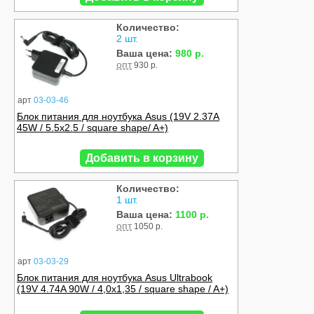
Количество:
2 шт.
Ваша цена:
980 р.
опт
930 р.
арт
03-03-46
Блок питания для ноутбука Asus (19V 2.37A
45W / 5.5x2.5 / square shape/ A+)
Добавить в корзину
Количество:
1 шт.
Ваша цена:
1100 р.
опт
1050 р.
арт
03-03-29
Блок питания для ноутбука Asus Ultrabook
(19V 4.74A 90W / 4,0x1,35 / square shape / A+)