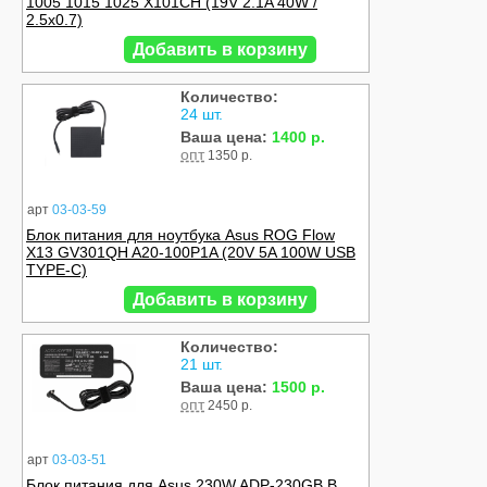
1005 1015 1025 X101CH (19V 2.1A 40W /
2.5x0.7)
Добавить в корзину
Количество:
24 шт.
Ваша цена:
1400 р.
опт
1350 р.
арт
03-03-59
Блок питания для ноутбука Asus ROG Flow
X13 GV301QH A20-100P1A (20V 5A 100W USB
TYPE-C)
Добавить в корзину
Количество:
21 шт.
Ваша цена:
1500 р.
опт
2450 р.
арт
03-03-51
Блок питания для Asus 230W ADP-230GB B