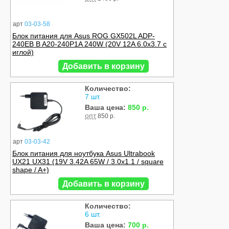
арт
03-03-58
Блок питания для Asus ROG GX502L ADP-
240EB B A20-240P1A 240W (20V 12A 6.0x3.7 с
иглой)
Добавить в корзину
Количество:
7 шт.
Ваша цена:
850 р.
опт
850 р.
арт
03-03-42
Блок питания для ноутбука Asus Ultrabook
UX21 UX31 (19V 3.42A 65W / 3.0x1.1 / square
shape / A+)
Добавить в корзину
Количество:
6 шт.
Ваша цена:
700 р.