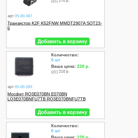
опт
170 р.
арт
05-00-387
Транзистор K2F K52FNW MMDT2907A SOT23-
6
Добавить в корзину
Количество:
6 шт.
Ваша цена:
220 р.
опт
210 р.
арт
05-00-393
Мосфет RQ3E070BN E070BN
LQ3E070BNFU7TB RQ3E070BNFU7TB
Добавить в корзину
Количество:
6 шт.
Ваша цена:
220 р.