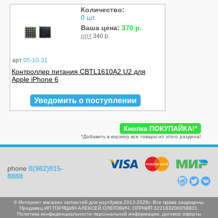
Количество:
0 шт.
Ваша цена:
370 р.
опт
340 р.
арт
05-10-31
Контроллер питания CBTL1610A2 U2 для
Apple iPhone 6
Уведомить о поступлении
Кнопка ПОКУПАЙКА!
*
*
Добавить в корзину все товары из этого раздела!
phone
8(982)815-
8888
© Интернет магазин запчастей для ноутбуков 2013-2026г. Все права защищены.
Продавец ИП ГОРЯШИН АЛЕКСЕЙ ОЛЕГОВИЧ, ОГРНИП 322183200058831.
Политика конфиденциальности персональной информации
,
договор оферты