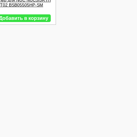
улер для NUC NUC5I5RYH
T02 BSB05505HP-SM
Добавить в корзину