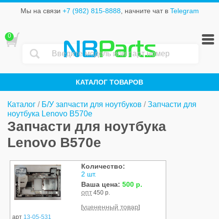
Мы на связи
+7 (982) 815-8888
, начните чат в
Telegram
0
NB
Parts
КАТАЛОГ ТОВАРОВ
Каталог
/
Б/У запчасти для ноутбуков
/
Запчасти для
ноутбука Lenovo B570e
Запчасти для ноутбука
Lenovo B570e
Количество:
Б/У
2 шт.
Ваша цена:
500 р.
опт
450 р.
уцененный товар
[
]
арт
13-05-531