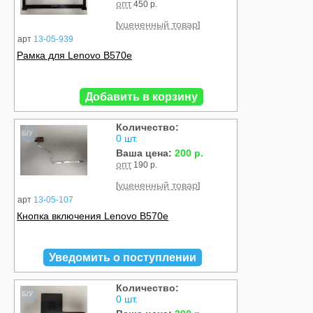
опт
450 р.
уцененный товар
[
]
арт
13-05-939
Рамка для Lenovo B570e
Добавить в корзину
Количество:
Б/У
0 шт.
Ваша цена:
200 р.
опт
190 р.
уцененный товар
[
]
арт
13-05-107
Кнопка включения Lenovo B570e
Уведомить о поступлении
Количество:
Б/У
0 шт.