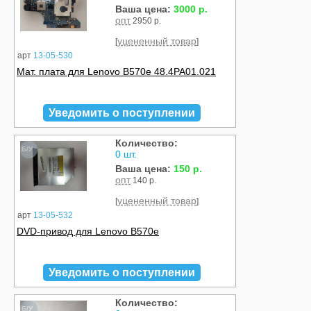
Ваша цена:
3000 р.
опт
2950 р.
уцененный товар
[
]
арт
13-05-530
Мат. плата для Lenovo B570e 48.4PA01.021
Уведомить о поступлении
Количество:
Б/У
0 шт.
Ваша цена:
150 р.
опт
140 р.
уцененный товар
[
]
арт
13-05-532
DVD-привод для Lenovo B570e
Уведомить о поступлении
Количество:
Б/У