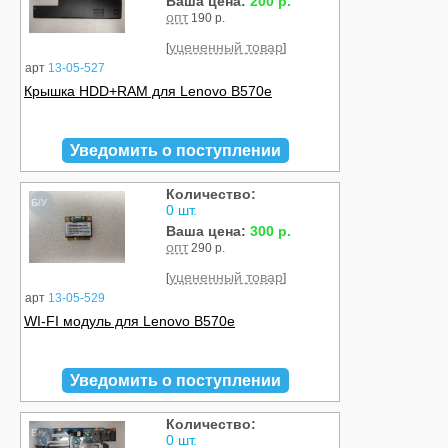
Ваша цена:
200 р.
опт
190 р.
уцененный товар
[
]
арт
13-05-527
Крышка HDD+RAM для Lenovo B570e
Уведомить о поступлении
Количество:
Б/У
0 шт.
Ваша цена:
300 р.
опт
290 р.
уцененный товар
[
]
арт
13-05-529
WI-FI модуль для Lenovo B570e
Уведомить о поступлении
Количество:
Б/У
0 шт.