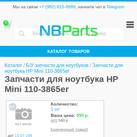
Мы на связи
+7 (982) 815-8888
, начните чат в
Telegram
0
NB
Parts
КАТАЛОГ ТОВАРОВ
Каталог
/
Б/У запчасти для ноутбуков
/
Запчасти для
ноутбука HP Mini 110-3865er
Запчасти для ноутбука HP
Mini 110-3865er
Количество:
Б/У
1 шт.
Ваша цена:
550 р.
опт
540 р.
уцененный товар
[
]
арт
13-07-199