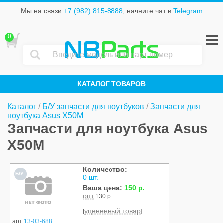
Мы на связи
+7 (982) 815-8888
, начните чат в
Telegram
0
NB
Parts
КАТАЛОГ ТОВАРОВ
Каталог
/
Б/У запчасти для ноутбуков
/
Запчасти для
ноутбука Asus X50M
Запчасти для ноутбука Asus
X50M
Количество:
Б/У
0 шт.
Ваша цена:
150 р.
опт
130 р.
уцененный товар
[
]
арт
13-03-688