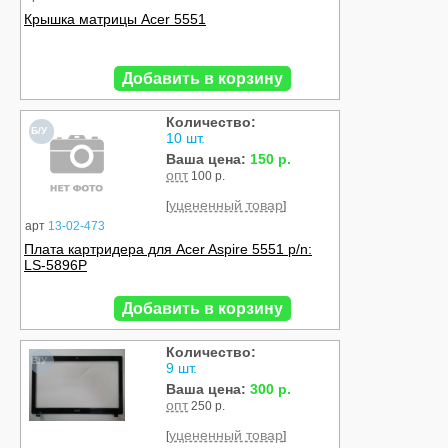
Крышка матрицы Acer 5551
Добавить в корзину
Количество:
Б/У
10 шт.
Ваша цена:
150 р.
опт
100 р.
уцененный товар
[
]
арт
13-02-473
Плата картридера для Acer Aspire 5551 p/n:
LS-5896P
Добавить в корзину
Количество:
Б/У
9 шт.
Ваша цена:
300 р.
опт
250 р.
уцененный товар
[
]