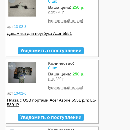
0 шт.
Ваша цена:
250 р.
опт
220 р.
уцененный товар
[
]
арт
13-02-8
Динамики для ноутбука Acer 5551
Уведомить о поступлении
Количество:
Б/У
0 шт.
Ваша цена:
250 р.
опт
230 р.
уцененный товар
[
]
арт
13-02-6
Плата с USB портами Acer Aspire 5551 p/n: LS-
5891P
Уведомить о поступлении