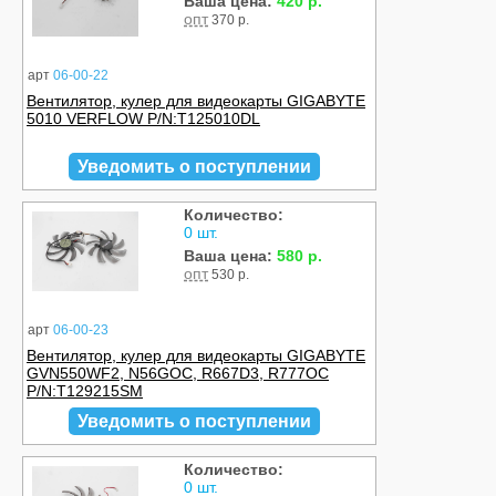
Ваша цена:
420 р.
опт
370 р.
арт
06-00-22
Вентилятор, кулер для видеокарты GIGABYTE
5010 VERFLOW P/N:T125010DL
Уведомить о поступлении
Количество:
0 шт.
Ваша цена:
580 р.
опт
530 р.
арт
06-00-23
Вентилятор, кулер для видеокарты GIGABYTE
GVN550WF2, N56GOC, R667D3, R777OC
P/N:T129215SM
Уведомить о поступлении
Количество:
0 шт.