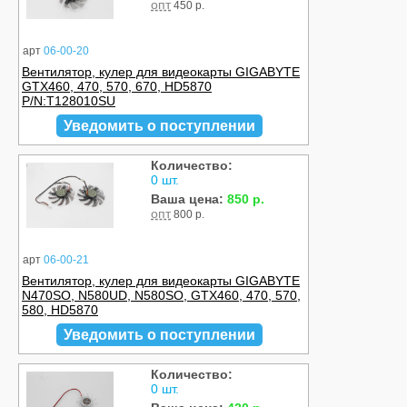
опт
450 р.
арт
06-00-20
Вентилятор, кулер для видеокарты GIGABYTE
GTX460, 470, 570, 670, HD5870
P/N:T128010SU
Уведомить о поступлении
Количество:
0 шт.
Ваша цена:
850 р.
опт
800 р.
арт
06-00-21
Вентилятор, кулер для видеокарты GIGABYTE
N470SO, N580UD, N580SO, GTX460, 470, 570,
580, HD5870
Уведомить о поступлении
Количество:
0 шт.