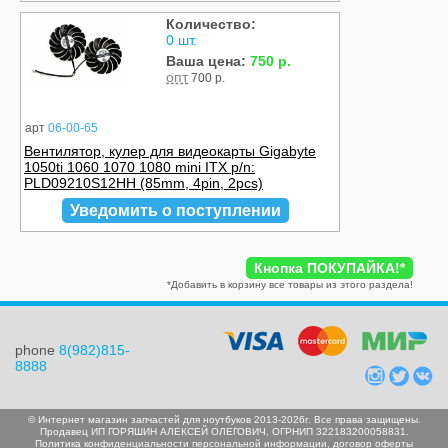
Количество:
0 шт.
Ваша цена:
750 р.
опт
700 р.
арт
06-00-65
Вентилятор, кулер для видеокарты Gigabyte
1050ti 1060 1070 1080 mini ITX p/n:
PLD09210S12HH (85mm, 4pin, 2pcs)
Уведомить о поступлении
Кнопка ПОКУПАЙКА!
*
*
Добавить в корзину все товары из этого раздела!
phone
8(982)815-
8888
© Интернет магазин запчастей для ноутбуков 2013-2026г. Все права защищены.
Продавец ИП ГОРЯШИН АЛЕКСЕЙ ОЛЕГОВИЧ, ОГРНИП 322183200058831.
Политика конфиденциальности персональной информации
,
договор оферты