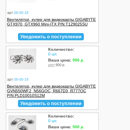
арт
06-00-18
Вентилятор, кулер для видеокарты GIGABYTE
GTX970, GTX960 Mini-ITX P/N:T129025SU
Уведомить о поступлении
Количество:
0 шт.
Ваша цена:
950 р.
опт
900 р.
арт
06-00-19
Вентилятор, кулер для видеокарты GIGABYTE
GVN550WF2, N56GOC, R667D3, R777OC
P/N:PLD10010S12M
Уведомить о поступлении
Количество:
0 шт.
Ваша цена:
500 р.