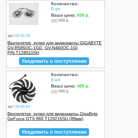
Количество:
0 шт.
Ваша цена:
650 р.
опт
600 р.
арт
06-00-30
Вентилятор, кулер для видеокарты GIGABYTE
GV-R585OC-1GD, GV-N460OC-1GI
P/N:T128010SH
Уведомить о поступлении
Количество:
0 шт.
Ваша цена:
450 р.
опт
400 р.
арт
06-00-64
Вентилятор, кулер для видеокарты GigaByte
GeForce GTX 960 T129215SU (88мм)
Уведомить о поступлении