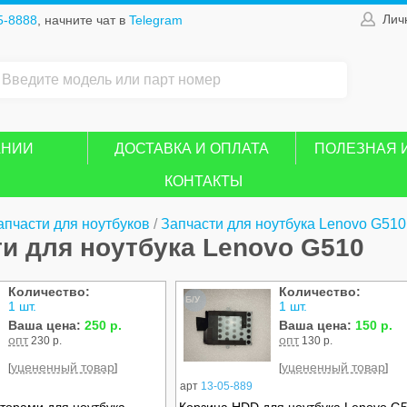
Лич
5-8888
, начните чат в
Telegram
АНИИ
ДОСТАВКА И ОПЛАТА
ПОЛЕЗНАЯ 
КОНТАКТЫ
апчасти для ноутбуков
/
Запчасти для ноутбука Lenovo G510
и для ноутбука Lenovo G510
Количество:
Количество:
Б/У
1 шт.
1 шт.
Ваша цена:
250 р.
Ваша цена:
150 р.
опт
опт
230 р.
130 р.
уцененный товар
уцененный товар
[
]
[
]
арт
13-05-889