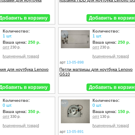
аторами для ноутбука
Корзина HDD для ноутбука Lenovo G
Добавить в корзину
Добавить в корзин
Количество:
Количество:
Б/У
1 шт.
1 шт.
Ваша цена:
250 р.
Ваша цена:
250 р.
опт
опт
230 р.
230 р.
уцененный товар
уцененный товар
[
]
[
]
арт
13-05-898
ния для ноутбука Lenovo
Петли матрицы для ноутбука Lenovo
G510
Добавить в корзину
Добавить в корзин
Количество:
Количество:
Б/У
0 шт.
0 шт.
Ваша цена:
350 р.
Ваша цена:
150 р.
опт
опт
330 р.
130 р.
уцененный товар
уцененный товар
[
]
[
]
арт
13-05-891