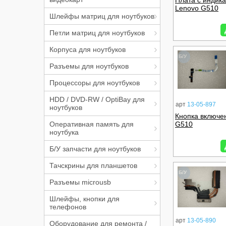
Плата с индик
Lenovo G510
Шлейфы матриц для ноутбуков
Петли матриц для ноутбуков
Корпуса для ноутбуков
Б/У
Разъемы для ноутбуков
Процессоры для ноутбуков
HDD / DVD-RW / OptiBay для
арт
13-05-897
ноутбуков
Кнопка включе
Оперативная память для
G510
ноутбука
Б/У запчасти для ноутбуков
Тачскрины для планшетов
Б/У
Разъемы microusb
Шлейфы, кнопки для
телефонов
арт
13-05-890
Оборудование для ремонта /