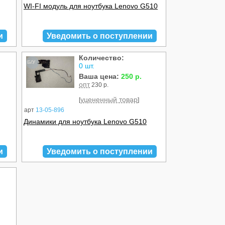
WI-FI модуль для ноутбука Lenovo G510
и
Уведомить о поступлении
Количество:
Б/У
0 шт.
Ваша цена:
250 р.
опт
230 р.
уцененный товар
[
]
арт
13-05-896
Динамики для ноутбука Lenovo G510
и
Уведомить о поступлении