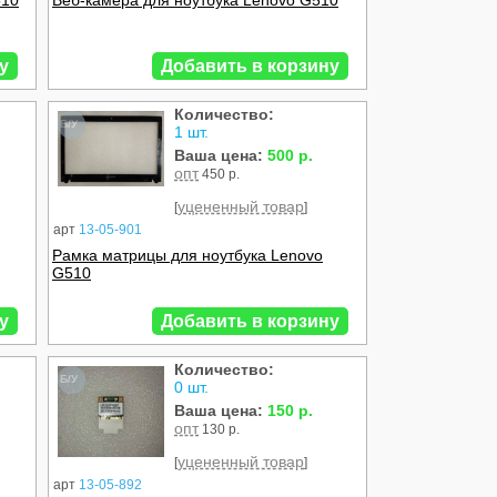
510
Веб-камера для ноутбука Lenovo G510
у
Добавить в корзину
Количество:
Б/У
1 шт.
Ваша цена:
500 р.
опт
450 р.
уцененный товар
[
]
арт
13-05-901
Рамка матрицы для ноутбука Lenovo
G510
у
Добавить в корзину
Количество:
Б/У
0 шт.
Ваша цена:
150 р.
опт
130 р.
уцененный товар
[
]
арт
13-05-892