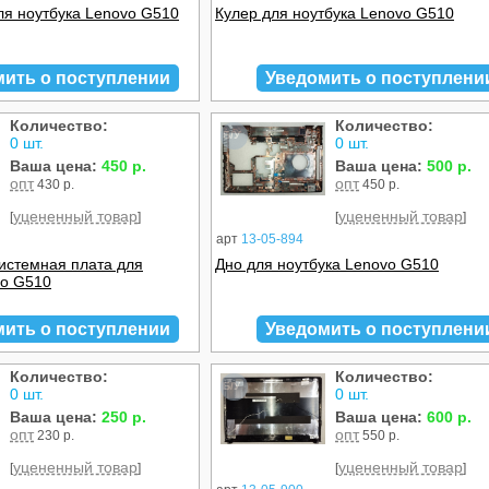
ля ноутбука Lenovo G510
Кулер для ноутбука Lenovo G510
мить о поступлении
Уведомить о поступлени
Количество:
Количество:
Б/У
0 шт.
0 шт.
Ваша цена:
450 р.
Ваша цена:
500 р.
опт
опт
430 р.
450 р.
уцененный товар
уцененный товар
[
]
[
]
арт
13-05-894
истемная плата для
Дно для ноутбука Lenovo G510
vo G510
мить о поступлении
Уведомить о поступлени
Количество:
Количество:
Б/У
0 шт.
0 шт.
Ваша цена:
250 р.
Ваша цена:
600 р.
опт
опт
230 р.
550 р.
уцененный товар
уцененный товар
[
]
[
]