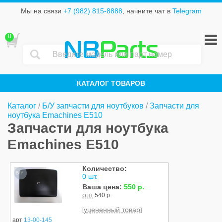
Мы на связи
+7 (982) 815-8888
, начните чат в
Telegram
0
NB
Parts
КАТАЛОГ ТОВАРОВ
Каталог
/
Б/У запчасти для ноутбуков
/
Запчасти для
ноутбука Emachines E510
Запчасти для ноутбука
Emachines E510
Количество:
Б/У
0 шт.
Ваша цена:
550 р.
опт
540 р.
уцененный товар
[
]
арт
13-00-145