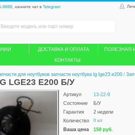
Лич
5-8888
, начните чат в
Telegram
АНИИ
ДОСТАВКА И ОПЛАТА
ПОЛЕЗНАЯ 
КОНТАКТЫ
апчасти для ноутбуков запчасти ноутбука lg lge23 e200
/
Зап
G LGE23 E200 Б/У
Артикул
13-22-9
Состояние
Б/У
Гарантия
2 недели
0 шт.
Количество
Ваша цена
150 руб.