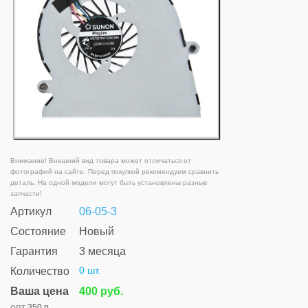
Внимание! Внешний вид товара может отличаться от
фотографий на сайте. Перед покупкой рекомендуем сравнить
деталь. На одной модели могут быть установлены разные
запчасти!
Артикул
06-05-3
Состояние
Новый
Гарантия
3 месяца
0 шт.
Количество
Ваша цена
400 руб.
опт
350 р.