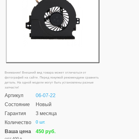
Внимание! Внешний вид товара может отличаться от
фотографий на сайте. Перед покупкой рекомендуем сравнить
деталь. На одной модели могут быть установлены разные
запчасти!
Артикул
06-07-22
Состояние
Новый
Гарантия
3 месяца
0 шт.
Количество
Ваша цена
450 руб.
опт
400 р.