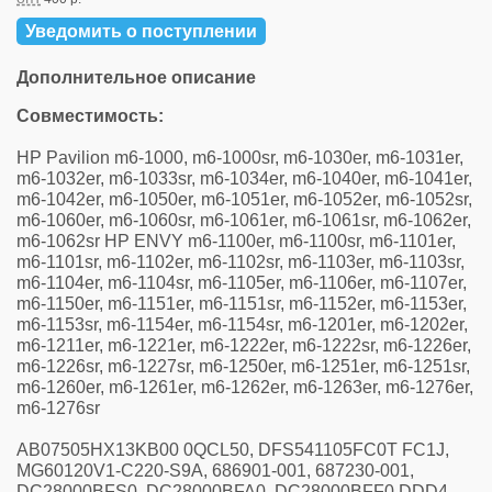
Уведомить о поступлении
Дополнительное описание
Совместимость:
HP Pavilion m6-1000, m6-1000sr, m6-1030er, m6-1031er,
m6-1032er, m6-1033sr, m6-1034er, m6-1040er, m6-1041er,
m6-1042er, m6-1050er, m6-1051er, m6-1052er, m6-1052sr,
m6-1060er, m6-1060sr, m6-1061er, m6-1061sr, m6-1062er,
m6-1062sr HP ENVY m6-1100er, m6-1100sr, m6-1101er,
m6-1101sr, m6-1102er, m6-1102sr, m6-1103er, m6-1103sr,
m6-1104er, m6-1104sr, m6-1105er, m6-1106er, m6-1107er,
m6-1150er, m6-1151er, m6-1151sr, m6-1152er, m6-1153er,
m6-1153sr, m6-1154er, m6-1154sr, m6-1201er, m6-1202er,
m6-1211er, m6-1221er, m6-1222er, m6-1222sr, m6-1226er,
m6-1226sr, m6-1227sr, m6-1250er, m6-1251er, m6-1251sr,
m6-1260er, m6-1261er, m6-1262er, m6-1263er, m6-1276er,
m6-1276sr
AB07505HX13KB00 0QCL50, DFS541105FC0T FC1J,
MG60120V1-C220-S9A, 686901-001, 687230-001,
DC28000BFS0, DC28000BFA0, DC28000BFF0 DDD4