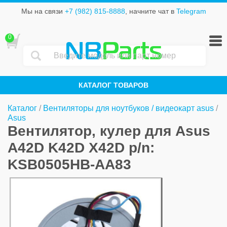
Мы на связи
+7 (982) 815-8888
, начните чат в
Telegram
0
NB
Parts
КАТАЛОГ ТОВАРОВ
Каталог
/
Вентиляторы для ноутбуков / видеокарт asus
/
Asus
Вентилятор, кулер для Asus
A42D K42D X42D p/n:
KSB0505HB-AA83