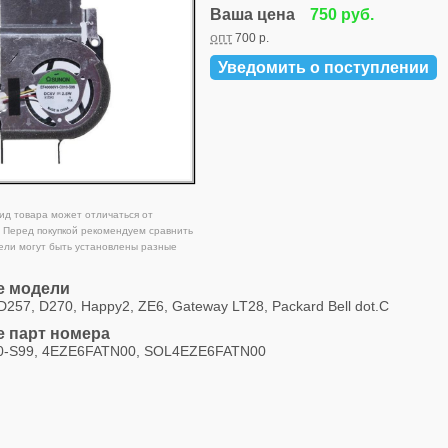
Ваша цена
750 руб.
опт
700 р.
Уведомить о поступлении
д товара может отличаться от
 Перед покупкой рекомендуем сравнить
ели могут быть установлены разные
 модели
D257, D270, Happy2, ZE6, Gateway LT28, Packard Bell dot.C
 парт номера
0-S99, 4EZE6FATN00, SOL4EZE6FATN00