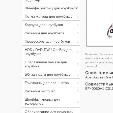
Шлейфы матриц для ноутбуков
Петли матриц для ноутбуков
Корпуса для ноутбуков
Разъемы для ноутбуков
Процессоры для ноутбуков
HDD / DVD-RW / OptiBay для
ноутбуков
Внимание! Внешний ви
фотографий на сайте.
Оперативная память для
деталь. На одной мод
ноутбука
запчасти!
Совместимые
Б/У запчасти для ноутбуков
Acer Aspire One 
Тачскрины для планшетов
Совместимые
EF40060V1-C01
Разъемы microusb
Шлейфы, кнопки для
телефонов
Оборудование для ремонта /