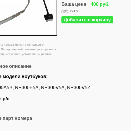
Ваша цена
400 руб.
опт
350 р.
Добавить в корзину
д товара может отличаться от
 Перед покупкой рекомендуем сравнить
ели могут быть установлены разные
ное описание
 модели ноутбуков:
0A5B, NP300E5A, NP300V5A, NP300V5Z
 p/n:
 парт номера