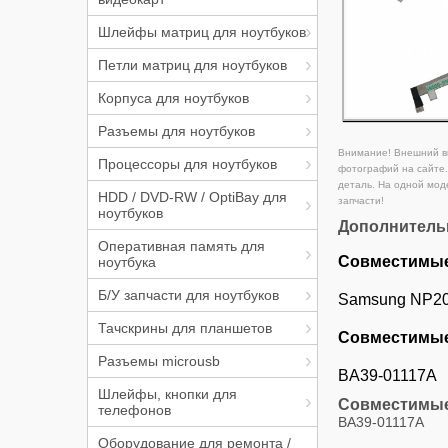
Шлейфы матриц для ноутбуков
Петли матриц для ноутбуков
Корпуса для ноутбуков
Разъемы для ноутбуков
Внимание! Внешний ви
Процессоры для ноутбуков
фотографий на сайте.
деталь. На одной мод
HDD / DVD-RW / OptiBay для
запчасти!
ноутбуков
Дополнитель
Оперативная память для
Совместимые
ноутбука
Б/У запчасти для ноутбуков
Samsung NP20
Тачскрины для планшетов
Совместимые
Разъемы microusb
BA39-01117A
Шлейфы, кнопки для
Совместимые
телефонов
BA39-01117A
Оборудование для ремонта /