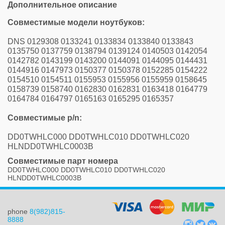
Дополнительное описание
Совместимые модели ноутбуков:
DNS 0129308 0133241 0133834 0133840 0133843
0135750 0137759 0138794 0139124 0140503 0142054
0142782 0143199 0143200 0144091 0144095 0144431
0144916 0147973 0150377 0150378 0152285 0154222
0154510 0154511 0155953 0155956 0155959 0158645
0158739 0158740 0162830 0162831 0163418 0164779
0164784 0164797 0165163 0165295 0165357
Совместимые p/n:
DD0TWHLC000 DD0TWHLC010 DD0TWHLC020
HLNDD0TWHLC0003B
Совместимые парт номера
DD0TWHLC000 DD0TWHLC010 DD0TWHLC020
HLNDD0TWHLC0003B
phone
8(982)815-
8888