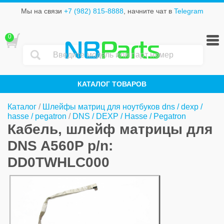
Мы на связи
+7 (982) 815-8888
, начните чат в
Telegram
0
NB
Parts
КАТАЛОГ ТОВАРОВ
Каталог
/
Шлейфы матриц для ноутбуков dns / dexp /
hasse / pegatron
/
DNS / DEXP / Hasse / Pegatron
Кабель, шлейф матрицы для
DNS A560P p/n:
DD0TWHLC000