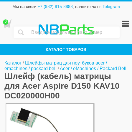
Мы на связи
+7 (982) 815-8888
, начните чат в
Telegram
0
NB
Parts
КАТАЛОГ ТОВАРОВ
Каталог
/
Шлейфы матриц для ноутбуков acer /
emachines / packard bell
/
Acer / eMachines / Packard Bell
Шлейф (кабель) матрицы
для Acer Aspire D150 KAV10
DC020000H00