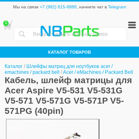
Мы на связи
+7 (982) 815-8888
, начните чат в
Telegram
0
NB
Parts
КАТАЛОГ ТОВАРОВ
Каталог
/
Шлейфы матриц для ноутбуков acer /
emachines / packard bell
/
Acer / eMachines / Packard Bell
Кабель, шлейф матрицы для
Acer Aspire V5-531 V5-531G
V5-571 V5-571G V5-571P V5-
571PG (40pin)