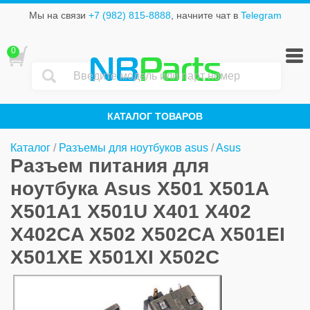
Мы на связи
+7 (982) 815-8888
, начните чат в
Telegram
0
NB
Parts
КАТАЛОГ ТОВАРОВ
Каталог
/
Разъемы для ноутбуков asus
/
Asus
Разъем питания для
ноутбука Asus X501 X501A
X501A1 X501U X401 X402
X402CA X502 X502CA X501EI
X501XE X501XI X502C