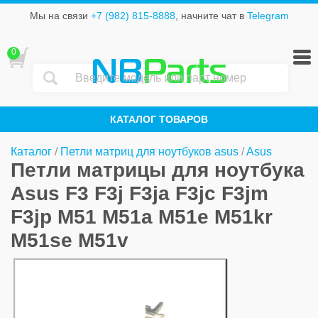
Мы на связи
+7 (982) 815-8888
, начните чат в
Telegram
0
NB
Parts
КАТАЛОГ ТОВАРОВ
Каталог
/
Петли матриц для ноутбуков asus
/
Asus
Петли матрицы для ноутбука
Asus F3 F3j F3ja F3jc F3jm
F3jp M51 M51a M51e M51kr
M51se M51v