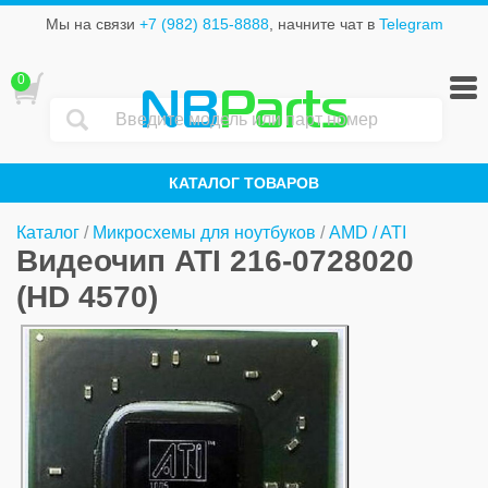
Мы на связи
+7 (982) 815-8888
, начните чат в
Telegram
0
NB
Parts
КАТАЛОГ ТОВАРОВ
Каталог
/
Микросхемы для ноутбуков
/
AMD / ATI
Видеочип ATI 216-0728020
(HD 4570)