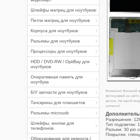
Шлейфы матриц для ноутбуков
Петли матриц для ноутбуков
Корпуса для ноутбуков
Разъемы для ноутбуков
Процессоры для ноутбуков
HDD / DVD-RW / OptiBay для
ноутбуков
Оперативная память для
ноутбука
Внимание! Внешний ви
Б/У запчасти для ноутбуков
фотографий на сайте.
деталь. На одной мод
Тачскрины для планшетов
запчасти!
Разъемы microusb
Дополнитель
Разрешение: 1
Шлейфы, кнопки для
Тип подсветки: 
телефонов
Разъем: 30 pin 
Покрытие: глян
Оборудование для ремонта /