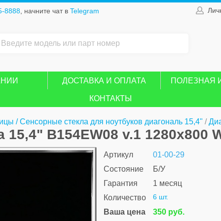
Лич
5-8888
, начните чат в
Telegram
АНИИ
ДОСТАВКА И ОПЛАТА
ПОЛЕЗНАЯ 
КОНТАКТЫ
ицы / Сенсорные стекла для ноутбуков диагональ 15,4"
/
Диа
 15,4" B154EW08 v.1 1280x800 W
Артикул
01-00-29
Состояние
Б/У
Гарантия
1 месяц
6 шт.
Количество
Ваша цена
350 руб.