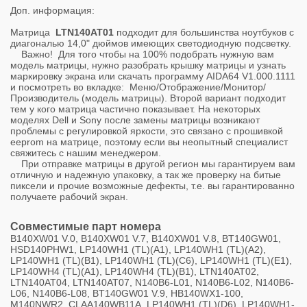
Доп. информация:
Матрица
LTN140AT01
подходит для большинства ноутбуков с
диагональю 14,0" дюймов имеющих светодиодную подсветку.
Важно! Для того чтобы на 100% подобрать нужную вам
модель матрицы, нужно разобрать крышку матрицы и узнать
маркировку экрана или скачать программу AIDA64 V1.000.1111
и посмотреть во вкладке: Меню/Отображение/Монитор/
Производитель (модель матрицы). Второй вариант подходит
тем у кого матрица частично показывает. На некоторых
моделях Dell и Sony после замены матрицы возникают
проблемы с регулировкой яркости, это связано с прошивкой
eeprom на матрице, поэтому если вы неопытный специалист
свяжитесь с нашим менеджером.
При отправке матрицы в другой регион мы гарантируем вам
отличную и надежную упаковку, а так же проверку на битые
пиксели и прочие возможные дефекты, т.е. вы гарантированно
получаете рабочий экран.
Совместимые парт номера
B140XW01 V.0, B140XW01 V.7, B140XW01 V.8, BT140GW01,
HSD140PHW1, LP140WH1 (TL)(A1), LP140WH1 (TL)(A2),
LP140WH1 (TL)(B1), LP140WH1 (TL)(C6), LP140WH1 (TL)(E1),
LP140WH4 (TL)(A1), LP140WH4 (TL)(B1), LTN140AT02,
LTN140AT04, LTN140AT07, N140B6-L01, N140B6-L02, N140B6-
L06, N140B6-L08, BT140GW01 V.9, HB140WX1-100,
M140NWR2, CLAA140WB11A, LP140WH1 (TL)(D6), LP140WH1-