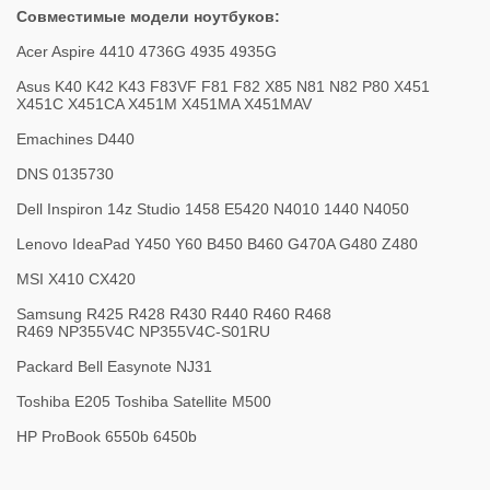
Совместимые модели ноутбуков:
Acer Aspire 4410 4736G 4935 4935G
Asus K40 K42 K43 F83VF F81 F82 X85 N81 N82 P80 X451
X451C X451CA X451M X451MA X451MAV
Emachines D440
DNS 0135730
Dell Inspiron 14z Studio 1458 E5420 N4010 1440 N4050
Lenovo IdeaPad Y450 Y60 B450 B460 G470A G480 Z480
MSI X410 CX420
Samsung R425 R428 R430 R440 R460 R468
R469 NP355V4C NP355V4C-S01RU
Packard Bell Easynote NJ31
Toshiba E205 Toshiba Satellite M500
HP ProBook 6550b 6450b