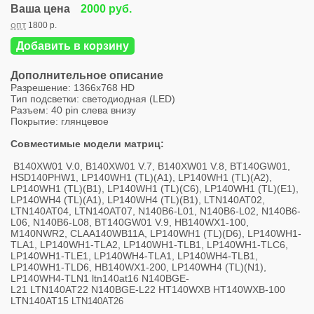
Ваша цена
2000 руб.
опт
1800 р.
Добавить в корзину
Дополнительное описание
Разрешение: 1366x768 HD
Тип подсветки: cветодиодная (LED)
Разъем: 40 pin слева внизу
Покрытие: глянцевое
Совместимые модели матриц:
B140XW01 V.0, B140XW01 V.7, B140XW01 V.8, BT140GW01,
HSD140PHW1, LP140WH1 (TL)(A1), LP140WH1 (TL)(A2),
LP140WH1 (TL)(B1), LP140WH1 (TL)(C6), LP140WH1 (TL)(E1),
LP140WH4 (TL)(A1), LP140WH4 (TL)(B1), LTN140AT02,
LTN140AT04, LTN140AT07, N140B6-L01, N140B6-L02, N140B6-
L06, N140B6-L08, BT140GW01 V.9, HB140WX1-100,
M140NWR2, CLAA140WB11A, LP140WH1 (TL)(D6), LP140WH1-
TLA1, LP140WH1-TLA2, LP140WH1-TLB1, LP140WH1-TLC6,
LP140WH1-TLE1, LP140WH4-TLA1, LP140WH4-TLB1,
LP140WH1-TLD6, HB140WX1-200, LP140WH4 (TL)(N1),
LP140WH4-TLN1 ltn140at16 N140BGE-
L21 LTN140AT22 N140BGE-L22 HT140WXB HT140WXB-100
LTN140AT15
LTN140AT26