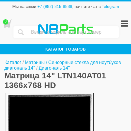
Мы на связи
+7 (982) 815-8888
, начните чат в
Telegram
0
NB
Parts
КАТАЛОГ ТОВАРОВ
Каталог
/
Матрицы / Сенсорные стекла для ноутбуков
диагональ 14"
/
Диагональ 14"
Матрица 14" LTN140AT01
1366x768 HD