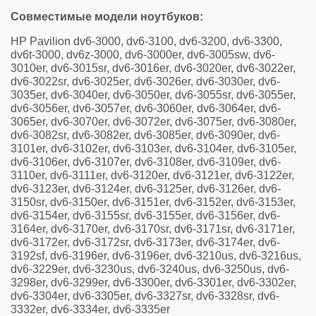
Совместимые модели ноутбуков:
HP Pavilion dv6-3000, dv6-3100, dv6-3200, dv6-3300,
dv6t-3000, dv6z-3000, dv6-3000er, dv6-3005sw, dv6-
3010er, dv6-3015sr, dv6-3016er, dv6-3020er, dv6-3022er,
dv6-3022sr, dv6-3025er, dv6-3026er, dv6-3030er, dv6-
3035er, dv6-3040er, dv6-3050er, dv6-3055sr, dv6-3055er,
dv6-3056er, dv6-3057er, dv6-3060er, dv6-3064er, dv6-
3065er, dv6-3070er, dv6-3072er, dv6-3075er, dv6-3080er,
dv6-3082sr, dv6-3082er, dv6-3085er, dv6-3090er, dv6-
3101er, dv6-3102er, dv6-3103er, dv6-3104er, dv6-3105er,
dv6-3106er, dv6-3107er, dv6-3108er, dv6-3109er, dv6-
3110er, dv6-3111er, dv6-3120er, dv6-3121er, dv6-3122er,
dv6-3123er, dv6-3124er, dv6-3125er, dv6-3126er, dv6-
3150sr, dv6-3150er, dv6-3151er, dv6-3152er, dv6-3153er,
dv6-3154er, dv6-3155sr, dv6-3155er, dv6-3156er, dv6-
3164er, dv6-3170er, dv6-3170sr, dv6-3171sr, dv6-3171er,
dv6-3172er, dv6-3172sr, dv6-3173er, dv6-3174er, dv6-
3192sf, dv6-3196er, dv6-3196er, dv6-3210us, dv6-3216us,
dv6-3229er, dv6-3230us, dv6-3240us, dv6-3250us, dv6-
3298er, dv6-3299er, dv6-3300er, dv6-3301er, dv6-3302er,
dv6-3304er, dv6-3305er, dv6-3327sr, dv6-3328sr, dv6-
3332er, dv6-3334er, dv6-3335er