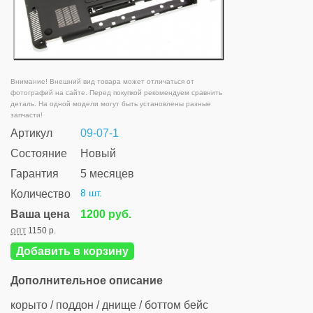
Внимание! Внешний вид товара может отличаться от
фотографий на сайте. Перед покупкой рекомендуем сравнить
деталь. На одной модели могут быть установлены разные
запчасти!
Артикул
09-07-1
Состояние
Новый
Гарантия
5 месяцев
8 шт.
Количество
Ваша цена
1200 руб.
опт
1150 р.
Добавить в корзину
Дополнительное описание
корыто / поддон / днище / боттом бейс