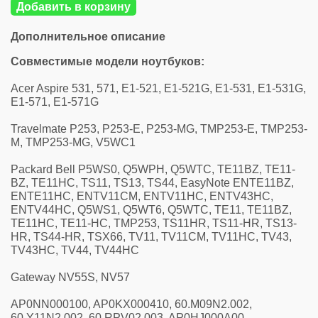
Добавить в корзину
Дополнительное описание
Совместимые модели ноутбуков:
Acer Aspire 531, 571, E1-521, E1-521G, E1-531, E1-531G,
E1-571, E1-571G
Travelmate P253, P253-E, P253-MG, TMP253-E, TMP253-
M, TMP253-MG, V5WC1
Packard Bell P5WS0, Q5WPH, Q5WTC, TE11BZ, TE11-
BZ, TE11HC, TS11, TS13, TS44, EasyNote ENTE11BZ,
ENTE11HC, ENTV11CM, ENTV11HC, ENTV43HC,
ENTV44HC, Q5WS1, Q5WT6, Q5WTC, TE11, TE11BZ,
TE11HC, TE11-HC, TMP253, TS11HR, TS11-HR, TS13-
HR, TS44-HR, TSX66, TV11, TV11CM, TV11HC, TV43,
TV43HC, TV44, TV44HC
Gateway NV55S, NV57
AP0NN000100, AP0KX000410, 60.M09N2.002,
60.Y11N2.002, 60.RPV02.003, AP0HJ000A00