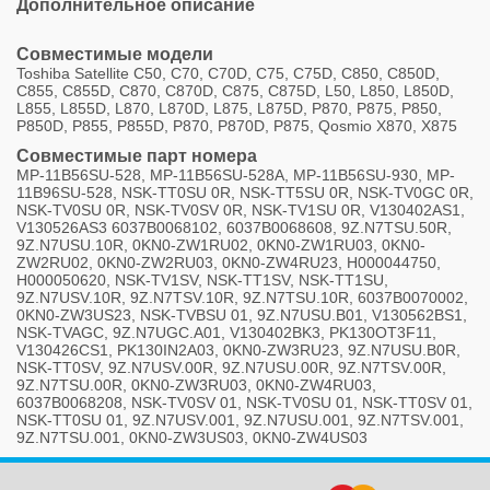
Дополнительное описание
Совместимые модели
Toshiba Satellite C50, C70, C70D, C75, C75D, C850, C850D,
C855, C855D, C870, C870D, C875, C875D, L50, L850, L850D,
L855, L855D, L870, L870D, L875, L875D, P870, P875, P850,
P850D, P855, P855D, P870, P870D, P875, Qosmio X870, X875
Совместимые парт номера
MP-11B56SU-528, MP-11B56SU-528A, MP-11B56SU-930, MP-
11B96SU-528, NSK-TT0SU 0R, NSK-TT5SU 0R, NSK-TV0GC 0R,
NSK-TV0SU 0R, NSK-TV0SV 0R, NSK-TV1SU 0R, V130402AS1,
V130526AS3 6037B0068102, 6037B0068608, 9Z.N7TSU.50R,
9Z.N7USU.10R, 0KN0-ZW1RU02, 0KN0-ZW1RU03, 0KN0-
ZW2RU02, 0KN0-ZW2RU03, 0KN0-ZW4RU23, H000044750,
H000050620, NSK-TV1SV, NSK-TT1SV, NSK-TT1SU,
9Z.N7USV.10R, 9Z.N7TSV.10R, 9Z.N7TSU.10R, 6037B0070002,
0KN0-ZW3US23, NSK-TVBSU 01, 9Z.N7USU.B01, V130562BS1,
NSK-TVAGC, 9Z.N7UGC.A01, V130402BK3, PK130OT3F11,
V130426CS1, PK130IN2A03, 0KN0-ZW3RU23, 9Z.N7USU.B0R,
NSK-TT0SV, 9Z.N7USV.00R, 9Z.N7USU.00R, 9Z.N7TSV.00R,
9Z.N7TSU.00R, 0KN0-ZW3RU03, 0KN0-ZW4RU03,
6037B0068208, NSK-TV0SV 01, NSK-TV0SU 01, NSK-TT0SV 01,
NSK-TT0SU 01, 9Z.N7USV.001, 9Z.N7USU.001, 9Z.N7TSV.001,
9Z.N7TSU.001, 0KN0-ZW3US03, 0KN0-ZW4US03