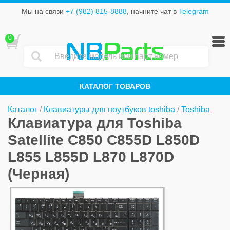
Мы на связи
+7 (982) 815-8888
, начните чат в
Telegram
0
NB
Parts
КАТАЛОГ ТОВАРОВ
Каталог
/
Клавиатуры для ноутбуков toshiba
/
Toshiba
Клавиатура для Toshiba
Satellite C850 C855D L850D
L855 L855D L870 L870D
(Черная)