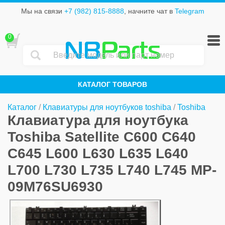
Мы на связи
+7 (982) 815-8888
, начните чат в
Telegram
0
NB
Parts
КАТАЛОГ ТОВАРОВ
Каталог
/
Клавиатуры для ноутбуков toshiba
/
Toshiba
Клавиатура для ноутбука
Toshiba Satellite C600 C640
С645 L600 L630 L635 L640
L700 L730 L735 L740 L745 MP-
09M76SU6930